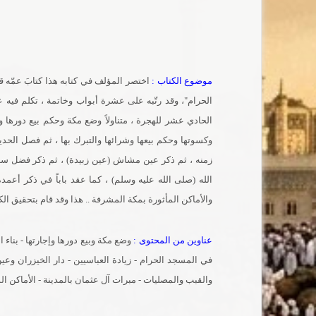
موضوع الكتاب :
اختصر المؤلف في كتابه هذا كتابَ عمّه ق
الحرام"، وقد رتّبه على عشرة أبواب وخاتمة ، تكلم فيه 
الحادي عشر للهجرة ، متناولاً وضع مكة وحكم بيع دورها وإج
وكسوتها وحكم بيعها وشرائها والتبرك بها ، ثم فصل الح
زمنه ، ثم ذكر عين مشاش (عين زبيدة) ، ثم ذكر فضل سل
الله (صلى الله عليه وسلم) ، كما عقد باباً في ذكر أعمد
والأماكن المأثورة بمكة المشرفة .. هذا وقد قام بتحقيق ال
عناوين من المحتوى :
وضع مكة وبيع دورها وإجارتها - بناء 
في المسجد الحرام - زيادة العباسيين - دار الخيزران وع
والقبب والمصليات - مبرات آل عثمان بالمدينة - الأماكن الم