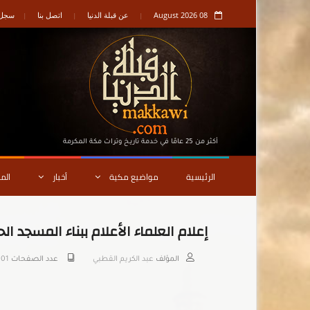
08 August 2026
عن قبلة الدنيا
اتصل بنا
سجل ا
أكثر من 25 عامًا في خدمة تاريـخ وتراث مكة المكرمة
الرئيسية
مواضيع مكية
أخبار
الم
إعلام العلماء الأعلام ببناء المسجد الح
المؤلف
عبد الكريم القطبي
عدد الصفحات
201