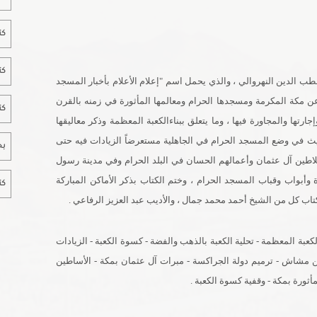
كت
كت
طب الدين النهروالي ، والذي يحمل اسم "إعلام الأعلام بأخبار المسجد
عن مكة المكرمة ومسجدها الحرام ومعالمها المأثورة في زمنه بالقرن
كت
ارتها والمجاورة فيها ، وما يتعلق ببناءالكعبة المعظمة وذكر معاليقها
ديث في وضع المسجد الحرام في الجاهلية مستعرضاً الزيادات فيه حتى
بح
اطين آل عثمان وأعمالهم الحسان في البلد الحرام وفي مدينة رسول
ة وأبواب وقباب المسجد الحرام ، وختم الكتاب بذكر الأماكن المباركة
كت
كتاب كل من الشيخ أحمد محمد جمال ، والأديب عبد العزيز الرفاعي .
الكعبة المعظمة - تحلية الكعبة بالذهب والفضة - كسوة الكعبة - الزيادات
ين مشاش - ترميم دولة الجراكسة - مبرات آل عثمان بمكة - الأساطين
أثورة بمكة - وقفية كسوة الكعبة .