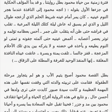
فترة زمنية من حياة محمود بطل روايتنا , و قد بدأ المؤلف الحكاية
في جزءها الأول بقوله : ( اتجه محمود إلى النافذة عندما هجر
النوم عينيه .. كان يمر أمام عينه شريط الحلم الذي أزعجه طوال
الليل و الذي لم يسبق له عاش ليلة كتلك الليلة المرعبة .. تقلب
في فراشه حتى ظن أنه يتقلب على جمر .. أحس بعظامه تؤلمه و
توتر يعصر أعصابه .. أغمض عينيه حتى آلمته جفونه و تمنى لو
النوم يطيعه و يأخذه في حضنه و لا يتركه بين يدي تلك الأحلام
المزعجة .. قفز جالسا .. تلفت يمنة و يسرة .. عانقت عيناه النافذة
المغلقة .. إنها المنفذ الوحيد للغرفة و المطلة على الزقاق ... )
بطل القصة محمود أصبح يتيم الأب و هو لم يتجاوز مرحلة
الطفولة فقامت على تربيته والدته التي وقفت نفسها على هذه
المهمة العظيمة و كانت سيدة صبور كابدت حتى ترى ولدها في
أحسن حال , و نتابع في هذه الرواية أفراح الحياة و أتراحها تتقاذف
محمود بين مد و جزر ؛ فحينا تقبل عليه السعادة بما يسره و أحيانا
كثيرة تعرض عنه فيقابل ذلك بصبر و احتساب و يستند إلى أمه