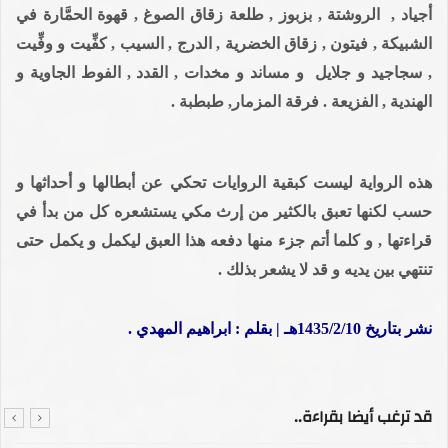
أجياد , الروشتة , بزبوز , طلعة زقاق الصوغ , قهوة الحمَّارة في
الشبيكة , فيتون , زقاق الخضرية , الدرج , السيب , كفِّيت و وفِّيت
, سجاجيد و جلايل و مساند و مخدات , القدد , الفوط الجاوية و
الهندية , الفزيعة . فرقة المزمار, طبطبة .
هذه الرواية ليست كبقية الروايات تحكي عن أبطالها و أحداثها و
حسب لكنها تعبق بالكثير من إرث مكي يستشعره كل من بدأ في
قراءتها , و كلما أتم جزء منها دفعه هذا العبق ليكمل و يكمل حتى
تنتهي بين يديه و قد لا يشعر بذلك .
نشر بتاريخ 1435/2/10هـ | بقلم : ابراهيم المهدي .
قد ترغب أيضا بقراءة..