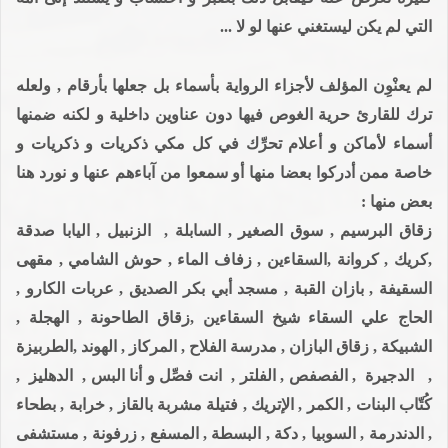
التي لم يكن ليستغني عنها لو لا ...
لم يعنْوِن المؤلف لأجزاء الرواية بأسماء بل جعلها بأرقام , ولعله
ترك للقارئ حرية الغوص فيها دون عناوين داخلية و لكنه ضمنها
أسماء لأماكن و أعلام تحرِّك في كل مكي ذكريات و ذكريات و
خاصة ممن أدركوا بعضا منها أو سمعوا من آباءهم عنها و نورد هنا
بعض منها :
زقاق البرسيم , سوق الصغير , السابلة , الزنبيل , اليابا صدقة
,كريك , كروانة ,السقاءين , زفاف الماء , حوش الشامي , مقهى
السقيفة , بازان القبة , مسجد أبي بكر الصديق , عربات الكارو ,
الحاج علي السقاء شيخ السقاءين ,زقاق الطاحونة , الهجلة ,
الشبيكة , زقاق البازان , مدرسة الفلاح , المركاز , الهوند ,الطربيزة
, الدجيرة , الفصفص , الفلتر , انت فصِّل و أنا البس , الدهليز ,
كُتّاب البنات , الكمر , الإتريك , فتيلة مشربة بالقاز , خرابة , بطحاء
, الدندرمة , السوبيا , دكة , البسطة , المسفع , زرفونة , مستشفى