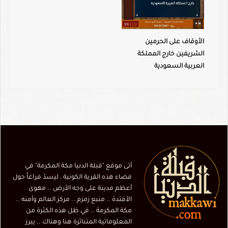
الأوقاف على الحرمين
الشريفين خارج المملكة
العربية السعودية
أتى موقع "قبلة الدنيا مكة المكرمة" في
فضاء هذه القرية الكونية ، ليسدّ فراغاً حول
أعظم مدينة على وجه الأرض .. مهوى
الأفئدة .. منبع زمزم .. مركز العالم وأمنه ..
مكة المكرمة .. في ظل هذه الكثرة من
المعلوماتية المتناثرة هنا وهناك .. يبرز