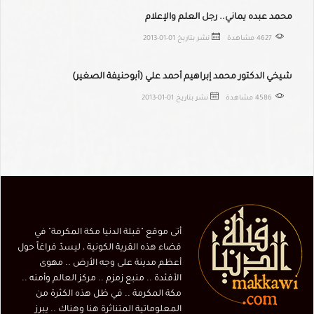
محمد عبده يماني.. رجل العلم والإعلام
4627 مشاهدة
نشر بتاريخ
2013-01-01
شيخي الدكتور محمد إبراهيم أحمد علي (أبوحنيفة الصغير)
4586 مشاهدة
نشر بتاريخ
2013-01-01
أتى موقع "قبلة الدنيا مكة المكرمة" في
فضاء هذه القرية الكونية ، ليسدّ فراغاً حول
أعظم مدينة على وجه الأرض .. مهوى
الأفئدة .. منبع زمزم .. مركز العالم وأمنه ..
مكة المكرمة .. في ظل هذه الكثرة من
المعلوماتية المتناثرة هنا وهناك .. يبرز