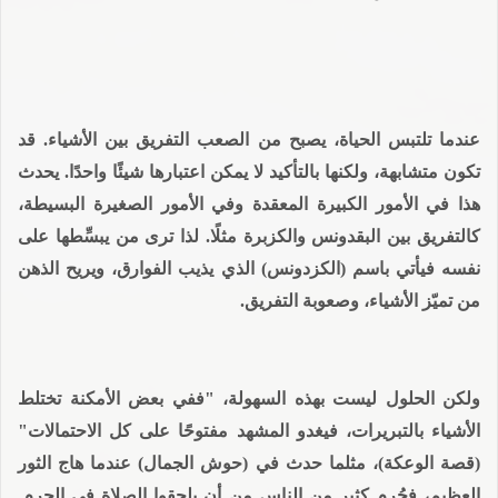
عندما تلتبس الحياة، يصبح من الصعب التفريق بين الأشياء. قد
تكون متشابهة، ولكنها بالتأكيد لا يمكن اعتبارها شيئًا واحدًا. يحدث
هذا في الأمور الكبيرة المعقدة وفي الأمور الصغيرة البسيطة،
كالتفريق بين البقدونس والكزبرة مثلًا. لذا ترى من يبسِّطها على
نفسه فيأتي باسم (الكزدونس) الذي يذيب الفوارق، ويريح الذهن
من تميّز الأشياء، وصعوبة التفريق.
ولكن الحلول ليست بهذه السهولة، "ففي بعض الأمكنة تختلط
الأشياء بالتبريرات، فيغدو المشهد مفتوحًا على كل الاحتمالات"
(قصة الوعكة)، مثلما حدث في (حوش الجمال) عندما هاج الثور
العظيم، فحُرم كثير من الناس من أن يلحقوا الصلاة في الحرم.