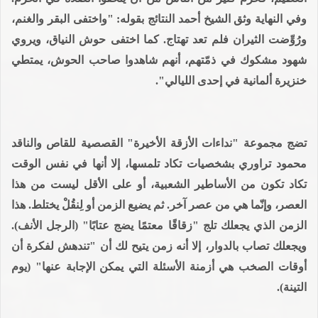
وفي النهاية وثق الشيخ أحمد النتائج بقوله: "واختفى البقر والغنم،
ورُوِّضت الثيران فلم تعد تهتاج. كما اختفى حوش النياق، ويروي
شهود مشكوك في ذمّتهم، أنهم شاهدوا صاحب الحوش، يمتطي
خنزيرة ألمانية في إحدى الليالي".
تضج مجموعة "نداءات الأزقة الأخيرة" القصصية للقاص والناقد
محمود تراوري بشخصيات تكاد تلمسها، إلا أنها في نفس الوقت
تكاد تكون من الأساطير الشعبية، أو على الأقل ليست من هذا
العصر، وإنّما هي من عصر آخر. ثم يضيع الزمن أو لِنقُلْ يختلط. هذا
الزمن الذي يجعلك تلج "زقاقًا معتمًا يضج عتابًا" (الرجل الأنف).
ويجعلك تصاب بالدوار، إلا أنه زمن يتيح لك أن "تندهش لفكرة أن
أوقات الصخب هي أزمنة الأسئلة التي يمكن الإجابة عنها" (يوم
التينة).