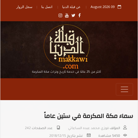
09 August 2026
عن قبلة الدنيا
اتصل بنا
سجل الزوار
أكثر من 25 عامًا في خدمة تاريـخ وتراث مكة المكرمة
سماء مكة المكرمة في ستين عاماً
المؤلف
فوزي محمد عبده الساعاتي
عدد الصفحات
242
5450
مشاهدة
نشر بتاريخ
2018/12/15