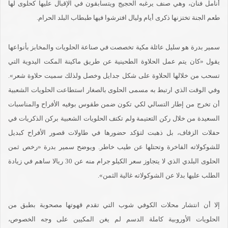
أنامل فنان، وهي صنف يرغبه الحجيج ويتسابقون في الإقبال عليها كحلوى لها
طعم الجنة تختزنها ذكرى أيام وليال افترشوا فيها طبطاب البلد الحرام.
سمير بدرة هو سليل عائلة مكية تخصصت في صناعة الحلويات والمخابز بأنواعها
يقول «كان يتم عمل الحلاوة الطحينية عن طريق ماكينة المكت اليدوية التي
تسحب من خلالها الحلاوة على شكل جدايل وخصل ولذلك سميت حلاوة شعر».
وفي الوقت الذي ارتبط به مسمى الحلوى بالصغار استطاعت الحلويات الشعبية
أن تخرج من إطار التسالي لكي تكون ضمن طقوس بوفيه الأفراح والمناسبات
السعيدة من خلال ركن التعتيمة ولم تكتف الحلويات الشعبية بركن الذكريات في
حفلات الزفاف، بل ذهبت لتؤكد حضورها في طاولات قصور الأفراح كبديل
للشوكولاته الفاخرة وتحتلها عن طيب خاطر. ويوضح سمير بدرة «رخص ثمن
الحلوى البلدي الذي لا يتجاوز سعر الكيلو جرام منه عن 30 ريالا ساهم في زيادة
الطلب عليها بدلا عن الشوكولاته غالية الثمن».
إلا أن انتشار محلات الكوفي شوب التي تقدم قهوتها مصحوبة بطبق من
الحلويات الأوروبية كاملة الدسم لم يغن المكيين على وجه الخصوص،