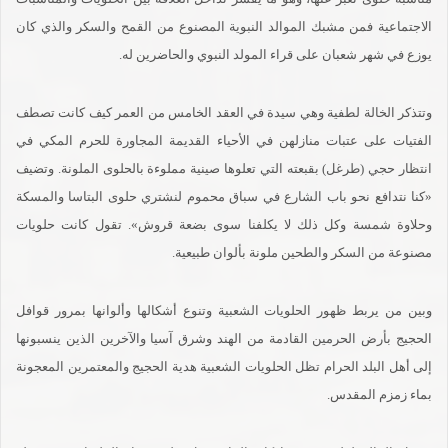
الاجتماعية فمن مشبك الموالد النبوية المصنوع من القمح والسكر والذي كان
يوزع في شهر شعبان على قراء المولد النبوي والحاضرين له.
وتتذكر الخالة لطفية وهي سيدة في العقد الخامس من العمر كيف كانت تصطف
الفتيات على عتبات منازلهن في الأحياء القديمة المجاورة للحرم المكي في
انتظار حجي (طرغل) بقبعته التي تعلوها صينية مملوءة بالحلوى الملونة. وتضيف
«كنا نتدافع نحو باب الشارع في سباق محموم لنشتري حلوى البتاسا والمسكة
وحلاوة شمسة وكل ذلك لا يكلفنا سوى بضعة قروش». تقول كانت حلويات
مصنوعة من السكر والطحين ملونة بألوان طبيعية.
وبين من يربط ظهور الحلويات الشعبية وتنوع أشكالها وألوانها بمرور قوافل
الحجيج بأرض الحرمين القادمة من الهند وشرق آسيا والآخرين الذين ينسبونها
إلى أهل البلد الحرام تظل الحلويات الشعبية هدية الحجيج والمعتمرين المعجونة
بماء زمزم المقدس.