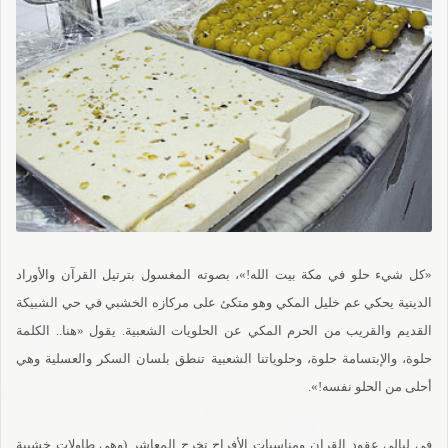
«كل شيء حلو في مكة بيت الله!»، بصوته المغسول بترتيل القرآن والأوراد
الدينية يحكي عم خليل المكي وهو متكئ على مركازه الخشبي في حي الشبيكة
القديم والقريب من الحرم المكي عن الحلويات الشعبية. يقول «هنا.. الكلمة
حلوة، والإبتسامة حلوة، وحلوياتنا الشعبية تنطق بلسان السكر والعسلية وهي
أحلى من الحلو نفسه!».
في ليالي عقود القران ومناسبات الأفراح تخرج المعاشر (وهي طاولات خشبية