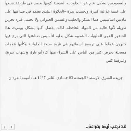
والسعوديين بشكل عام عن الحلويات الشعبية كونها تعتمد في طريقة صنعها
على قيمة غذائية كبيرة. وبحسب بدرة «الحلاوة البلدي تعتمد في صناعتها على
مادتين اساسيتين هما السكر والحليب والسمن الحيواني ولا تحتمل فترة تخزين
طويلة لأنها خالية من المواد الحافظة، لذلك يفضل أكلها بشكل يومي»، هذا
الحضور القوي للحلويات الشعبية شكل بداية لتأسيس صناعتها التي برع فيها
كثيرون عملوا على ترسيخ أسمائهم في تاريخ صنعة الحلوانية وكأنها علامات
مسجلة يحرص كثير من الناس على الشراء منها كـ (أبو نار)، و(شهاب بدرة)،
وغيرهما كثير.
جريدة الشرق الاوسط /
الجمعـة 03 جمـادى الثانى 1427 هـ / أميمة الفردان
قد ترغب أيضا بقراءة..