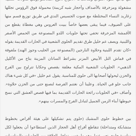
مشغولة ومزخرفة بالأصداف وأحجار شبه كريمة) محمولة فوق الرؤوس تجللها
زغاريد النساء المختلطة مع صوت الجسيس الندي في طريق توزيع قسم منها
على الضيوف، فيما يبقى بعضها خاصاً ببيت العروس وهي مغطاة بقطع من
الأقمشة المزخرفة تخفي تحتها حلويات اللدو المصنوعة من الحمص الأصفر
واللبنية. ويصف عم خليل طرق تقديم الحلوى الشعبية في الحارات القديمة بقوله
«كان تقدم اللبنية وحلاوة النارجين (المصنوعة من الحليب وجوز الهند) ملفوفة
في قماش التل الأبيض المزنر بشرائط الساتان المزينة بتاج من الأكليل
الذهبي». الحلويات الشعبية المكية مغلفة بقصص وحكايا تتراوح بين الفرح
والحزن ليحولها أصحابها الى حلوى للمناسبة. يقول عم خليل «في كل شيء هناك
جانب حلو في الحياة.. وعلينا أن نغتنم الفرصة لنصنع حتى من الحزن حلاوة».
وأضاف «في الحلويات رائحة الحارات القديمة بما فيها قصص العشق التي نسج
خيوطها أبناء الزمن الجميل لتبادل الفرح والمسرات بينهم».
بين خطوط حلوى المشبك (حلوى يتم تشكيلها على هيئة أقراص بخطوط
متشابكة ومتداخلة) تتقاطع أفراح أهل الحجاز الذين استطاعوا أن يجعلوا لكل
مناسبة حلوى تعبر عنها، وهو ما يفسر تداخل العلاقة بين الحلويات والمناسبات