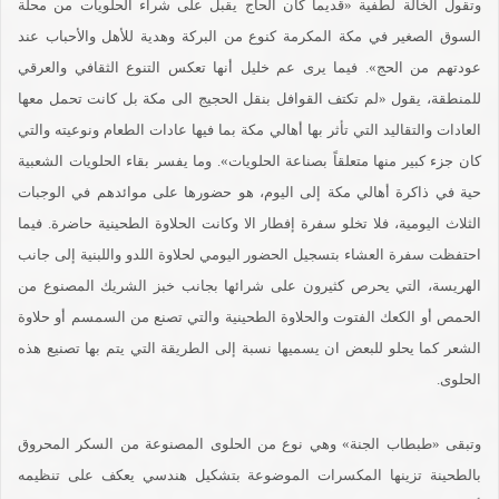
وتقول الخالة لطفية «قديما كان الحاج يقبل على شراء الحلويات من محلة
السوق الصغير في مكة المكرمة كنوع من البركة وهدية للأهل والأحباب عند
عودتهم من الحج». فيما يرى عم خليل أنها تعكس التنوع الثقافي والعرقي
للمنطقة، يقول «لم تكتف القوافل بنقل الحجيج الى مكة بل كانت تحمل معها
العادات والتقاليد التي تأثر بها أهالي مكة بما فيها عادات الطعام ونوعيته والتي
كان جزء كبير منها متعلقاً بصناعة الحلويات». وما يفسر بقاء الحلويات الشعبية
حية في ذاكرة أهالي مكة إلى اليوم، هو حضورها على موائدهم في الوجبات
الثلاث اليومية، فلا تخلو سفرة إفطار الا وكانت الحلاوة الطحينية حاضرة. فيما
احتفظت سفرة العشاء بتسجيل الحضور اليومي لحلاوة اللدو واللبنية إلى جانب
الهريسة، التي يحرص كثيرون على شرائها بجانب خبز الشريك المصنوع من
الحمص أو الكعك الفتوت والحلاوة الطحينية والتي تصنع من السمسم أو حلاوة
الشعر كما يحلو للبعض ان يسميها نسبة إلى الطريقة التي يتم بها تصنيع هذه
الحلوى.
وتبقى «طبطاب الجنة» وهي نوع من الحلوى المصنوعة من السكر المحروق
بالطحينة تزينها المكسرات الموضوعة بتشكيل هندسي يعكف على تنظيمه