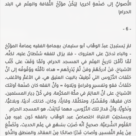
الأُصوليُّ إلى صَنْعةٍ أخرى! لِيَكُنْ مؤرِّخَ الثَّقافة والعِلْم في البلد
الحرام!
– 6 –
لمْ يَستبدِلْ عبدُ الوهَّاب أبو سليمان بعِمامةِ الفقيه عِمامةَ المؤرِّخ
– والباء تدخلُ على المتروك – فلا يزال للفقه سُلْطانٌ عليه، لكنَّه،
لَمَّا تَأَمَّلَ تاريخَ العِلْم في المسجد الحرام، ولَمَّا وَقَفَ على كُتُب
الأشياخ، مَنْ أدركَهُمْ ومَنْ لَّمْ يُدْرِكْهم = هداه تأمُّلُه ووُقُوفُه إلى أنَّ
حَلَقات الدُّرُوس التي تُطِيفُ بالبيت العتيق هي، في الأعَمِّ والأغلب،
حَلَقاتُ فقهٍ وتفسيرٍ وقراءةٍ وتِلاوة = وأنَّ الفقه كان صَنْعة أولئك
الأشياخ، على أنَّ العالِمَ في مكَّة المكرَّمة، وفي كُلِّ دِيار المسلمين،
كان فقيهًا، ومُفَسِّرًا، ومتكلِّمًا، وقارئًا، وكان، كذلك، أديبًا، وبلاغيًّا،
ونَحْوِيًّا، وأنَّ مَدارَ تلك الدُّرُوس، مهما تَبَايَنَتْ، هو المسجد الحرام.
ويستجلِبُ الانتباهَ اختصاصُ عبد الوهَّاب بالفقه دُون غيره مِنْ
العُلُوم الشَّرعيَّة. صحيحٌ أنَّه ضَرَبَ بسَهْمٍ في عِلْم الحديث، وتَضَلَّعَ
مِنْ عِلْم التَّفسير، وأصابَ قَدْرًا صالحًا مِنَ العقائد والمنطق والنَّحْو