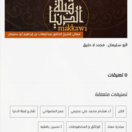
معالي الشيخ الدكتور عبدالوهاب بن إبراهيم أبو سليمان
أبو سليمان.. مجدد لا حليق!
0
تعليقات
تصنيفات متعلقة
الكل
أ.د هشام محمد علي عجيمي
عمر المضواحي
تقارير قبلة الدنيا
مبادرة معاد
الوثائق و المخطوطات
أ.حسين بافقيه