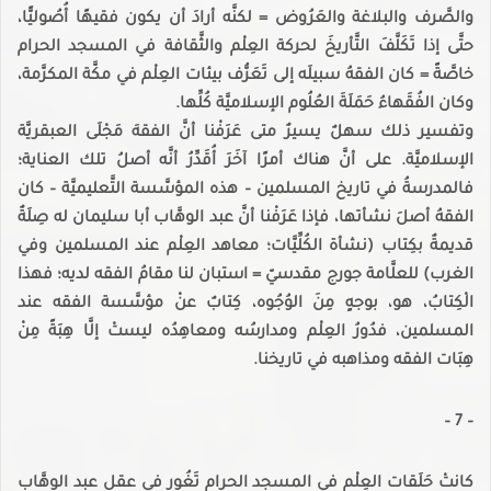
والصَّرف والبلاغة والعَرُوض = لكنَّه أرادَ أن يكون فقيهًا أُصُوليًّا،
حتَّى إذا تَكَلَّفَ التَّأريخَ لحركة العِلْم والثَّقافة في المسجد الحرام
خاصَّةً = كان الفقهُ سبيلَه إلى تَعَرُّف بيئات العِلْم في مكَّة المكرَّمة،
وكان الفُقَهاءُ حَمَلَةَ العُلُوم الإسلاميَّة كُلِّها.
وتفسير ذلك سهلٌ يسيرٌ متى عَرَفْنا أنَّ الفقهَ مَجْلَى العبقريَّة
الإسلاميَّة. على أنَّ هناك أمرًا آخَرَ أُقَدِّرُ أنَّه أصلُ تلك العناية؛
فالمدرسةُ في تاريخ المسلمين – هذه المؤسَّسة التَّعليميَّة – كان
الفقهُ أصلَ نشأتها، فإذا عَرَفْنا أنَّ عبد الوهَّاب أبا سليمان له صِلَةٌ
قديمةٌ بكِتاب (نشأة الكُلِّيَّات؛ معاهد العِلْم عند المسلمين وفي
الغرب) للعلَّامة جورج مقدسيّ = استبان لنا مقامُ الفقه لديه؛ فهذا
الْكِتابُ، هو، بوجهٍ مِنَ الوُجُوه، كِتابٌ عنْ مؤسَّسة الفقه عند
المسلمين، فدُورُ العِلْم ومدارسُه ومعاهِدُه ليستْ إلَّا هِبَةً مِنْ
هِبَات الفقه ومذاهبه في تاريخنا.
– 7 –
كانتْ حَلَقات العِلْم في المسجد الحرام تَغُور في عقل عبد الوهَّاب