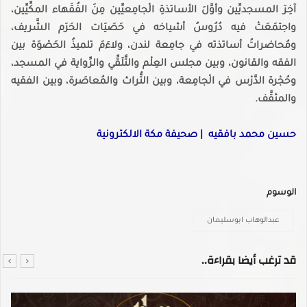
آخِرَ المسجديِّين وأوَّلَ الأساتذةِ الْجامِعيِّين مِنَ الفُقَهاء المكِّيِّين،
واجتمَعَتْ فيه دُرُوسُ أشياخه في حَصَيَات الحَرَم الشَّريف،
ومُحاضراتُ أساتذته في جامِعة لندن، ولاءَمَ تلميذُ الحَصْوَة بين
الفقه والقانون، وبين مجلس العِلْم والتَّلَقِّي والرِّواية في المسجد،
وحُجْرة الدَّرْس في الْجامِعة، وبين التُّراث والمُعاصَرة، وبين الفقيه
والمثقَّف.
حسين محمد بافقيه | صحيفة مكة الالكترونية
الوسوم
عبدالوهاب ابوسليمان
قد ترغب أيضا بقراءة..