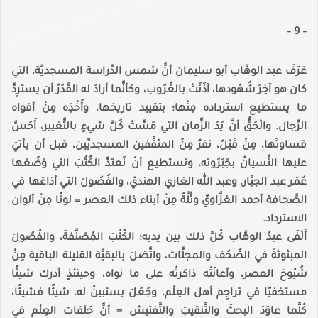
– 9 –
عَرَفَ عبد الوهَّاب أبو سليمان أنَّ شمس الدِّراسة المسجديَّة، التي
كان هو آخِرَ شُهُودها، آذَنَتْ بالغُرُوب، وكأنَّما أرادَ له القَدَرُ أن يسترِدَّ
ما يستطيع استرداده مِنْها؛ بتقييد تاريخها، وأَخْذِه مِنْ أفواه
الرِّجال. والْحَقُّ أنَّ يَدَ الزَّمان التي مَسَّتْ كُلَّ شيءٍ بالتَّغيير، أَحَسَّ
قساوتَها، مِنْ قَبْلُ، نفرٌ مِنَ المثقَّفين المسجديِّين، قبل أن يأتيَ
عليها النِّسيانُ بجَبَرُوته، ونستطيع أنْ نَعتدَّ الكُتُبَ التي وَضَعَها
عُمَر عبد الجبَّار، وعبد الله الغازي الهنديّ، والفُصُولَ التي أذاعَها في
الصِّحافة أحمد الغزَّاويّ وثُلَّةٌ مِنْ أبناء ذلك العصر = لونًا مِنْ ألوان
الاسترداد.
أَلْفَى عبدُ الوهَّاب كُلَّ ذلك بين يديه؛ الكُتُبَ المُصَنَّفةَ، والفُصُولَ
المبثوثةَ في الصُّحُف والمجلَّات، واتَّصَلَ بالبقيَّة القليلة الباقية مِنْ
شُيُوخ العصر، وأعانَتْه ذاكرتُه على ما نواه، وحينئذٍ أدرك شيئًا
مستخفيًا في تراجِم أهل العِلْم، وجَعَلَ يستبينُ له، شيئًا فشيئًا،
كُلَّما عاوَدَ البحثَ والتَّنقيبَ والتَّفتيش = أنَّ حَلَقات العِلْم في