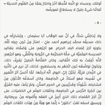
أولئك، وعساه لوِ اتَّجه مُتَّجهًا آخَرَ واختارَ عِلمًا مِنَ العُلُوم الحديثة =
لَفاتَنا شيءٌ جليلٌ لا يستطاعُ تعويضُه.
– 4 –
ولا يُداخِلُني شكٌّ في أنَّ عبد الوهَّاب أبا سليمان – ويُشارِكُه في
ذلك صديقُه محمَّد إبراهيم أحمد عليّ – امتازَ مِنْ دُون جِيله كُلِّه،
بكونِهِ آخِرَ عُلماء البلد الحرام. هو آخِرُهم؛ متى وَصَلْناه بتقاليد
المدرسة العِلْميَّة في مكَّة المكرَّمة في الرِّواية والتَّلقِّي، وهو آخِرُهم؛
لأنَّه خُتِمَتْ به تلك التَّقاليد، وكان العَلَّامةُ الْجليلُ يَعْرِفُ ذلك،
ويَحُولُ تواضُعُه دُون الْجَهْر به، ونستطيع، كذلك، أنْ نرى في تأخُّره
في الزَّمان مَزِيَّةً، يُخَيَّلُ إليَّ، اليومَ، أنَّه أدركَها، لَمَّا أَحَسَّ أثرَ التَّغيير
في نَفْسِه؛ فهو أستاذٌ في الْجامِعة، وكان أسلافُه الأَدْنَوْن مِنْ
مَشايخه، شُيُوخًا ومُدرِّسِين في الحرم المكِّيّ، ولمْ يَخْفَ عليه الفَرْقُ
بين حُجْرة الدَّرْس في الْجامِعة، وحَلَقات العِلْم في الحَصَيَات، على
أنَّ آخِرَ العُلماء ذلك الذي أُجِيزَ في الفقه وأُصُوله مِنْ بريطانية،
ويسبق اسمَه لقبُ “دكتور” = إنَّما هو هِبَةٌ مِنْ هِبَات حَلَقات العِلْم