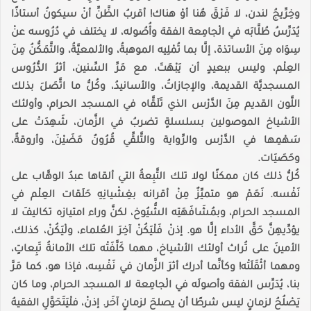
وخِرِّيجُ لندن، لا فَرْقَ هُنا أوْ هناك! أقربُ الظَّنِّ أنْ سيكونُ أستاذًا
يُدَرِّسُ طُلَّابَه في الْجامِعة الفقهَ وأُصُوله، لا يختلف في دُرُوسه عنْ
سِوَاه مِنَ الأساتذة، إلَّا بما تُمْلِيه الموهبةُ، والألمعيَّةُ، والتَّمَكُّنُ مِنَ
العِلْم، وليس ببعيدٍ أن يَبْهَتَ، مع مَرِّ السِّنين، أثرُ الدُّرُوس
المسجديَّة القديمة، والإجازاتُ، والأسانيدُ، وكُلُّ ما اتَّصَلَ بذلك
اللَّون القديم مِنَ الدَّرْس الذي تَلَقَّاه في المسجد الحرام، وأولئك
الأشياخ الموصولين بسلسلةٍ تضربُ في الزَّمان، شَهِدَتْ على
سَهْمِها في الدَّرْس والرِّواية والتَّلقِّي قُرُونٌ مَضَيْنَ، وأروقةٌ،
وحَصَيَات.
كُلُّ ذلك كان ممكنًا لولا تلك التَّبِعةُ التي ألقاها عبدُ الوهَّاب على
نَفْسه. نَعَمْ هو متميِّزٌ مِنْ أقرانه بغِشْيانِهِ حَلَقات العِلْم في
المسجد الحرام، وبمُشَافَهَتِه الشُّيُوخ، لكنَّ وراء امتيازه تكاليفَ لا
يؤدِّيهِنَّ حَقَّ الأداء إلَّا هو. إذنْ فَلْيَكُنْ آخِرَ العُلماء، ولْيَكُنْ، كذلك،
الأمينَ على تُراث أولئك الأشياخ، مهما كَلَّفَتْه تلك الأمانةُ تَبِعاتٍ،
ومهما أثْقَلَتْه! وكأنَّما أدرك أثرَ الزَّمان في نَفْسِه، فإذا هو، كما مَرَّ
بنا، يُدَرِّس الفقهَ وأصولَه في الْجامِعة لا المسجد الحرام، وما كان
يَصْلُحُ لزمانٍ ليس شرطًا أن يصلحَ لزمانٍ آخَر. إذنْ، فلْيَتَحَوَّلِ الفقيهُ