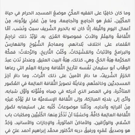
وما كان خافِيًا على الفقيه المكِّيّ موضعُ المسجد الحرام في حياة
المكِّيِّين، نَعَمْ هو الْجامِع والْجامِعة، وما مِنْ عَمَلٍ يؤدُّونه، مِنْ
أعمال اليوم واللَّيلة، إلَّا كان له بالحرم الشَّريف سببٌ ونَسَب، أمَّا
الثَّقافةُ والعِلْمُ والأدبُ فموصولة العُرَى به، تؤيِّدُ ذلك تراجِمُ
العُلماء على اختلاف بُلدانهم، ومعاجمُ الشُّيُوخ والفهارسُ
والبرامجُ والأثباتُ والمَشْيَخاتُ، وكُتُبُ التَّاريخ، والرِّحلاتُ؛ فمكَّة
المكرَّمة هِبَةُ الحَجِّ، وهي، كذلك، هِبَةُ البيت العتيق. وعندئذٍ نَدَبَ عبدُ
الوهَّاب أبو سليمان نَفْسه لتأريخ الثَّقافة وحركة العِلْم التي رعاها
الحَرَمُ الشَّريفُ، ما دامَ الأمينَ على ذلك التُّراث، وما دامَ آخِرَ
المسجديِّين وخاتمتَهم، وغايتُهُ تصويرُ الثَّقافة العالِمة في العُصُور
المتأخِّرة، وفي العصر الذي أدركه في صِباه وفُتُوَّته وأوَّل شبابه،
وأدَّى إلى بلدتِه المبارَكة، وإلى الثَّقافة الإسلاميَّة ما لمْ يُؤَدِّهِ غيرُه
مِنْ أقرانِه وأندادِه، ودَلَّتْنا موضوعاتُ كُتُبه على استيعابه لصُوَر
الثَّقافة العالِمة كافَّةً، وحَسْبُنا أنْ نَذْكُرَ مِنها: الكُتْبيِّين ومكتبات باب
السَّلام، والورَّاقين، والأماكنَ المأثورةَ، والإجازات والأسانيد، وَجَدَّ
هو وصديقُ عُمْرِه ورفيقُ دربه الدُّكتور محمَّد إبراهيم أحمد عليّ في