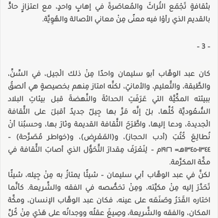
بثقافةٍ تَجْمَع التُراثَ والمُعاصَرةَ في إهابٍ واحدٍ، مع اعتزازٍ حادٍّ
بالقديم الذي رأوْا فيه معنًى مِنْ معاني الأصالة والهُوِيَّة.
– 3 –
كان عبد الوهَّاب أبو سليمان واحدًا مِنْ ذلك الْجيل، في السِّنِّ،
والطَّبقة، والتَّعليم، والأمانيّ، لكنَّه امتاز مِنهم بخصيصةٍ هي ألصقُ
ببيئته المكِّيَّة التي عَرَفَتِ الحداثةَ والنَّهضةَ قبل بيئاتِ البلاد
السُّعُوديَّة كُلِّها، بلْ إنَّه مَرَّ بها جِيلٌ جديدٌ أقبلَ على الثَّقافة
الْجديدة، ودعا إليها، واطَّرَحَ الثَّقافة القديمة وثارَ بها، وحسبُنا أنْ
نُطالِعَ كُتُبَ (أدب الحجاز)، و(المَعْرِض)، و(خواطر مُصَرَّحة) –
١٣٤٤-١٣٤٥هـ= ١٩٢٦م – لِنَعْرَفَ مِقدارَ التَّحَوُّل الذي أصابَ الثَّقافة في
مكَّة المكرَّمة.
لكنَّ في عبد الوهَّاب أبي سليمان – شيئًا يمتازُ به مِنْ جِيله، شيئًا
تَحَدَّرَ إليه مِنْ مكيَّته، ومِنْ تخصُّصه في الفقه والشَّريعة. كأنَّما
اختاره القَدَرُ وصَنَعَه على عينه، فكان عبد الوهَّاب الإنسان، ومكَّة
المكان، والفقه والشَّريعة، وصِيغَ عقلُه ووجدانُه على هَدْيٍ مِنْ كُلِّ