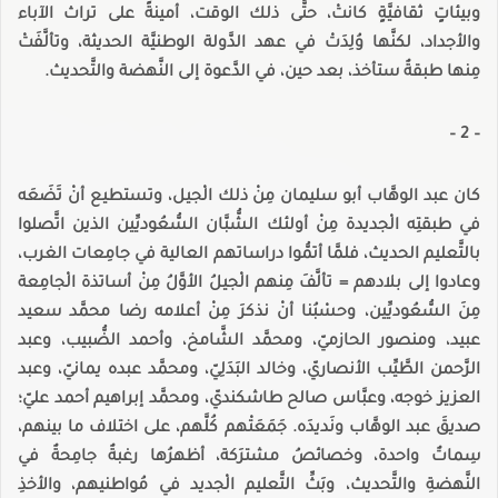
وبيئاتٍ ثقافيَّةٍ كانتْ، حتَّى ذلك الوقت، أمينةً على تراث الآباء
والأجداد، لكنَّها وُلِدَتْ في عهد الدَّولة الوطنيَّة الحديثة، وتألَّفَتْ
مِنها طبقةٌ ستأخذ، بعد حين، في الدَّعوة إلى النَّهضة والتَّحديث.
– 2 –
كان عبد الوهَّاب أبو سليمان مِنْ ذلك الْجيل، وتستطيع أنْ تَضَعَه
في طبقتِه الْجديدة مِنْ أولئك الشُّبَّان السُّعُوديِّين الذين اتَّصلوا
بالتَّعليم الحديث، فلمَّا أتمُّوا دراساتهم العالية في جامِعات الغرب،
وعادوا إلى بلادهم = تألَّفَ مِنهم الْجيلُ الأوَّلُ مِنْ أساتذة الْجامِعة
مِنَ السُّعُوديِّين، وحسْبُنا أنْ نذكرَ مِنْ أعلامه رضا محمَّد سعيد
عبيد، ومنصور الحازميّ، ومحمَّد الشَّامخ، وأحمد الضُّبيب، وعبد
الرَّحمن الطَّيِّب الأنصاريّ، وخالد البَدَلِيّ، ومحمَّد عبده يمانيّ، وعبد
العزيز خوجه، وعبَّاس صالح طاشكنديّ، ومحمَّد إبراهيم أحمد عليّ؛
صديقَ عبد الوهَّاب ونَديدَه. جَمَعَتْهم كُلَّهم، على اختلاف ما بينهم،
سِماتٌ واحدة، وخصائصُ مشترَكة، أظهرُها رغبةٌ جامِحةٌ في
النَّهضةِ والتَّحديث، وبَثِّ التَّعليم الْجديد في مُواطنيهم، والأخذِ