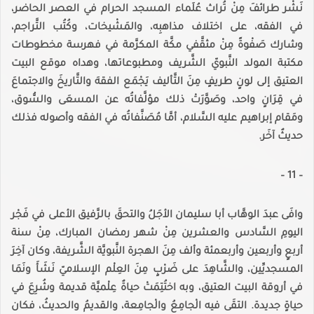
نَشْر طرائفَ مِنْ تُراث عُلَماء المسجد الحرام في العصر الحاضر،
في الفقه، على اختلاف مذاهبِه، والمَشْيخات، وكُتُب التَّراجم،
وشارك صَفْوةً مِنْ مثقَّفي مكَّة المكرَّمة في فهرسة مخطوطات
مكتبة المولد النَّبويّ الشَّريف ومطبوعاتها، وهداه موقع البيت
العتيق إلى لونٍ طريفٍ مِنَ التَّأليف يَجْمَع الفقهَ والتَّاريخَ والاجتماعَ
في قِرَانٍ واحد، وصَوَّرَتْ ذلك مؤلَّفاتُه عن المسعَى والسُّوق،
ومَقام إبراهيم عليه السَّلام، أمَّا مُصَنَّفاتُه في الفقه وأصوله فذلك
حديثٌ آخَر.
– 11 –
وافَى عبدَ الوهَّاب أبا سليمان الأجَلُ والتحقَ بالرَّفيق الأعلى في فَجْر
اليومِ السَّادس والعشرين مِنْ شهر رمضان المبارك، مِنْ سنة
أربعٍ وأربعين وأربعمئة وألف مِنَ الهجرة النَّبويَّة الشَّريفة، وكان آخِرَ
المسجديِّين، والشَّاهِدَ على ضَرْبٍ مِنَ العِلْم الإسلاميّ نَشَأَ ونَمَا
في أروقة البيت العتيق، وبه اختُتِمَتْ حياةٌ عِلْميَّة قديمة وشُرِعَ في
حياةٍ جديدة. التقَى فيه الْجامِعُ والْجامِعة، والقديمُ والحديثُ، فكان