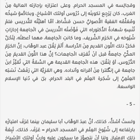
ومَجالِسه في المسجد الحرام. وعلى اعتزازه بإجازته العالية مِنَ
الغرب، كان يَرْجِع تكوينَه إلى دُرُوس أولئك الأشياخ، وبخاصَّةٍ شيخُه
ومُعَلِّمُه الفقيهُ الأُصوليُّ حسن مَشَّاط، أمَّا أهليَّتُه للتَّدريس فلمْ
تُنْسِهِ شهادةُ الدُّكتوراه التي فَوَّضَتْه التَّدريسَ في الْجامِعة إجازاتِ
شُيُوخه في الحَرَم الشَّريف، وما كانتِ الْجامِعة، مهما أعطتْه، لِتَحُلَّ
مَحَلَّ ذلك اللَّون القديم مِنَ الدِّراسة. أَلَمْ يَقُلْ عبد الوهَّاب: إنَّ الحَرَمَ
المكِّيَّ جامِعةٌ قبل أنْ تُعْرَف الْجامِعات؟ إنَّ هذا اللَّونَ القديمَ مِنَ
الدُّرُوس، أوْ لِنَقُلْ: هذه الْجامِعة القديمة هي السِّمَةُ التي تُمَيِّزُ ابنَ
جامِعة في إنگلترا مِنْ أقرانه وأنداده، وهي المَزِيَّة التي رَفَعَتْ نَسَبَه
العِلْمِيَّ إلى شَجَرة العِلْم في البلد الحرام، بلْ في دُنيا الإسلام
الواسعة.
– 5 –
ولستُ أشكُّ، كذلك، أنَّ عبدَ الوهَّاب أبا سليمان بينما عَرَفَ امتيازَه
بارتفاعه إلى شُيُوخ العِلْم في المسجد الحرام = عَرَفَ، كذلك، تَبِعَةَ
ذلك الامتياز. ولنا أنْ نتصوَّرَ ما سيكون عليه وارِثُ أولئك الأشياخ