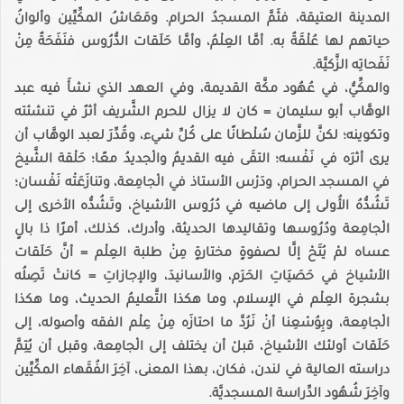
المدينة العتيقة، فثَمَّ المسجدُ الحرام. ومَعَاشُ المكِّيِّين وألوانُ
حياتهم لها عُلْقَةٌ به. أمَّا العِلْمُ، وأمَّا حَلَقات الدُّرُوس فنَفَحَةٌ مِنْ
نَفَحاتِه الزَّكيَّة.
والمكِّيُّ، في عُهُود مكَّة القديمة، وفي العهد الذي نشأَ فيه عبد
الوهَّاب أبو سليمان = كان لا يزال للحرم الشَّريف أثرٌ في تنشئته
وتكوينه؛ لكنَّ للزَّمان سُلْطانًا على كُلِّ شيء، وقُدِّرَ لعبد الوهَّاب أن
يرى أثرَه في نَفْسه؛ التقَى فيه القديمُ والْجديدُ معًا؛ حَلْقة الشَّيخ
في المسجد الحرام، ودَرْس الأستاذ في الْجامِعة، وتنازَعَتْه نَفْسان؛
تَشُدُّهُ الأُولى إلى ماضيه في دُرُوس الأشياخ، وتَشُدُّه الأخرى إلى
الْجامِعة ودُرُوسها وتقاليدها الحديثة، وأدرك، كذلك، أمرًا ذا بالٍ
عساه لمْ يُتَحْ إلَّا لصفوةٍ مختارةٍ مِنْ طلبة العِلْم = أنَّ حَلَقات
الأشياخ في حَصَيَاتِ الحَرَم، والأسانيدَ، والإجازاتِ = كانتْ تَصِلُه
بشجرة العِلْم في الإسلام، وما هكذا التَّعليمُ الحديث، وما هكذا
الْجامِعة، وبِوُسْعِنا أنْ نَرُدَّ ما احتازَه مِنْ عِلْم الفقه وأصوله، إلى
حَلَقات أولئك الأشياخ، قبلْ أن يختلف إلى الْجامِعة، وقبل أن يُتِمَّ
دراسته العالية في لندن، فكان، بهذا المعنى، آخِرَ الفُقَهاء المكِّيِّين
وآخِرَ شُهُود الدِّراسة المسجديَّة.