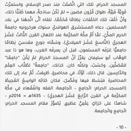
المسجد الحرام، تلك التي اتَّصَلَتْ منذ صدر الإسلام، واستمرَّتْ
قَوِيَّةً فَتِيَّةً، طوالَ قُرُون مضين = لمْ تَكُنْ ساذجةً، مهما ظَنَنَّا ذلك،
وأنَّ خَلْفَ تلك الحَلَقات نِظامًا مُحْكَمًا، نلقاه أنَّى اتَّجهْنا في بلاد
المسلمين، دعاه المستشرق الهولنديّ سنوك هرخرونيه جامِعةَ
الحرم المكِّيّ، لمَّا أَمَّ مكَّة المكرَّمة عند اكتهال القرن الثَّالثَ عَشَرَ
الهجريّ (التَّاسعَ عَشَرَ الميلاديّ)، وسَمَّاه جورج مقدسيّ نِظامًا
جامِعيًّا عَرَفَه المسلمون، قبل أن يعرفَه الغرب، وها هو ذا عبد
الوهَّاب أبو سليمان يقرِّرُ أنَّ المسجدَ الحرامَ لمْ يَكُنْ “جامِعًا”
للمُصَلِّين، وحَسْبُ، ولكنَّه كان، كذلك، “جامِعةً” لطُلَّاب العِلْم
والدَّارسين. قال ذلك، أوَّلًا، في محاضرةٍ، طُبِعَتْ، ثُمَّ عاد إلى تلك
المحاضرة فبَسَطَ فيها وفَصَّلَ، فكان كتابُه الواسِعُ المُحِيطُ
(المسجد الحرام؛ الْجامِع – الْجامِعة: الفقه والفُقَهاء في مكَّة
المكرَّمة في القرن الرَّابِعَ عَشَرَ الهجريّ) – 1435هـ = 2014م –
شاهدًا على حَرَاكٍ عِلْمِيٍّ عظيمٍ، يُصَوِّرُ مقام المسجد الحرام؛
الْجامِع والْجامِعة.
– 10 –