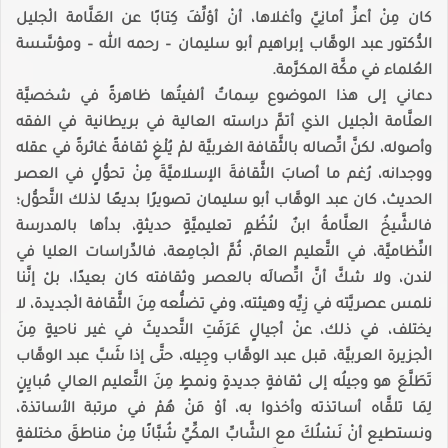
كان مِنْ أعزِّ أمانِيَّ وأغلاها، أنْ أؤلِّفَ كِتابًا عن العَلَّامة الْجليل
الدُّكتور عبد الوهَّاب إبراهيم أبو سليمان – رحمه الله – ومؤسَّسة
العُلماء في مكَّة المكرَّمة.
دعاني إلى هذا الموضوع سِماتٌ ألفيتُها ظاهرةً في شخصيَّة
العلَّامة الْجليل الذي أتمَّ دراسته العالية في بريطانية في الفقه
وأصوله، لكنَّ اتِّصاله بالثَّقافة الغربيَّة لمْ يُلْغِ ثقافةً غائرةً في عقله
ووجدانه، رُغم ما أصابَ الثَّقافةَ الإسلاميَّةَ مِنْ تحوُّلٍ في العصر
الحديث، كان عبد الوهَّاب أبو سليمان تصويرًا بديعًا لذلك التَّحوُّل؛
فالشَّيخُ العلَّامةُ ابنٌ لنُظُمٍ تعليميَّةٍ حديثةٍ، بدأها بالمدرسة
النِّظاميَّة، في التَّعليم العامّ، ثُمَّ الْجامِعة، فالدِّراسات العليا في
لندن، ولا شكَّ أنَّ اتِّصالَه بالعصر وثقافته كان بعيدًا، بلْ إنَّنا
نلمس عصريَّته في زِيِّه وهيئته، وفي تضلُّعه مِنَ الثَّقافة الْجديدة، لا
يختلف، في ذلك، عنْ أجيالٍ عَرَفَتِ التَّحديثَ في غير ناحيةٍ مِنَ
الْجزيرة العربيَّة، قبل عبد الوهَّاب وجِيله، حتَّى إذا شَبَّ عبد الوهَّاب
تَطَلَّعَ هو وجيلُه إلى ثقافةٍ جديدةٍ ونمطٍ مِنَ التَّعليم العالي مُبايِنٍ
لِمَا تلقَّاه أساتذته وأخذوا به، أوْ مَنْ هُمْ في مرتبة الأساتذة،
ونستطيع أنْ نَسْلُكَ مع الشَّابِّ المكِّيِّ شُبَّانًا مِنْ مناطقَ مختلفةٍ