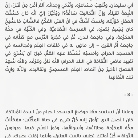
أبي سليمان، وتُلْهِبُ مشاعرَه، وتُذْكي وِجدانَه. أَلَمْ أَقُلْ مِنْ قَبْلُ: إنَّ
التَّبِعةَ ثقيلةٌ، وإنَّ التَّكاليفَ شاقَّةٌ؟! ويُخَيَّلُ إليَّ أنَّه كان مُشَتَّتَ
العقلِ مُوَزَّعَه، ولستُ أَشُكُّ في أنَّ الفتى المَكِّيَّ فالشَّابَّ فالشَّيخَ
كان يَشِيمُ بَصَرَه، في المدرسة النِّظاميَّة، وفي الكُلِّيَّة في مكَّة
المكرَّمة، وفي جامِعة لندن، ثُمَّ في حُجْرة الدَّرْس مع طُلَّابه في
جامِعة أُمِّ القرى = إلى ماضٍ له في حَلَقات العِلْم ومَجالسه في
المسجد الحرام، وأحسبُه تَسَلَّطَ عليه الهَمُّ، قبلَ أن يَشْرَع في
تقييد ماضي الثَّقافة في البلد الحرام؛ لأنَّه ذاقَ وعَرَفَ، ولأنَّه شَهِدَ
الفصلَ الأخيرَ مِنْ أنماط العِلْم المسجديّ وتقاليده، ولأنَّه وارِثُ
تلك التَّقاليد!
– 8 –
وعلينا أنْ نستعيد معًا موضعَ المسجد الحرام مِنَ البلدة المُبارَكة.
كان الأصلَ الذي يَؤُولُ إليه كُلُّ شيء في حياة المكِّيِّين؛ فمَحَلَّاتُ
مكَّة المكرَّمة وحارَاتُها، وأسواقُها، ودُورُ العِلْم فيها، ودواوينُ
الدَّولة = كُلُّ أولئك يُطِيف بالبيت العتيق، وأينما رَمَيْتَ بصرك، في