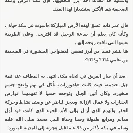
والمكية قد فقدت أحد أبرز صحفييها، فإن مكة الأرض ومكة
الصحيفة هما الأكثر استشعارا لهذا الفقد.
قال عمر ذات عشق لهذه الأرض المباركة «الموت في مكة حياة»،
وكأنه كان يعلم أن ساعة الرحيل قد اقتربت، وعلى الطريقة
نفسها التي تاقت روحه إليها.
هنا ننشر قبسا من أبرز قصص المضواحي المنشورة في الصحيفة
بين عامي 2014 و2015:
- بعد أن سار الفريق في اتجاه مكة، انتهى به المطاف عند قمة
جبل خندمة، حيث كانت «بلدوزرات» تأكل في نهم واضح جسم
صخوره. وكان أنين الجبل وتوجعه حسيا لا تفهمهما قوارض
الحفارات ولا عمال الإزالة. ويعجز الناظر عن وصف نشاط وحركة
الحفر والهدم الذي أزال وإلى الأبد الجزء الذي كانت فيه أول
معالم ومرابع طفولة وصبا وحياة النبي محمد صلى الله عليه
وسلم في مكة لأكثر من 53 عاما قبل هجرته إلى المدينة المنورة.