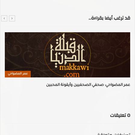
قد ترغب أيضا بقراءة..
عمر المضواحي
عمر المضواحي: صحفي الصحفيين وأيقونة المحبين
0
تعليقات