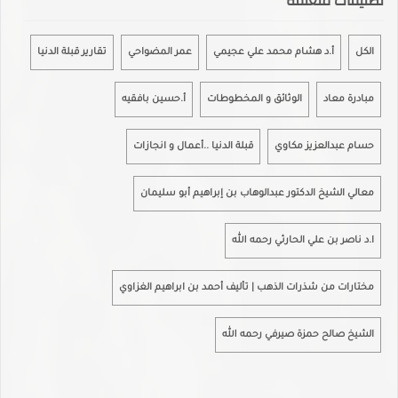
تصنيفات متعلقة
الكل
أ.د هشام محمد علي عجيمي
عمر المضواحي
تقارير قبلة الدنيا
مبادرة معاد
الوثائق و المخطوطات
أ.حسين بافقيه
حسام عبدالعزيز مكاوي
قبلة الدنيا ..أعمال و انجازات
معالي الشيخ الدكتور عبدالوهاب بن إبراهيم أبو سليمان
ا.د ناصر بن علي الحارثي رحمه الله
مختارات من شذرات الذهب | تأليف أحمد بن ابراهيم الغزاوي
الشيخ صالح حمزة صيرفي رحمه الله