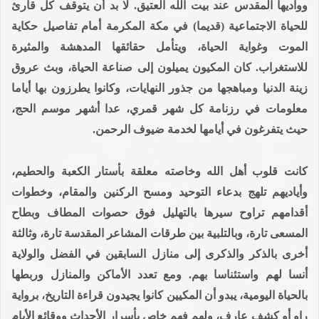
وواديها المقدس عند بيت الله العتيق. لا بد أن يتوقف كل قارئ
للحياة الاجتماعية (قديما) في مكة المكرمة أمام تفاصيل حكاية
الموت وغواية الحياة، ويتأمل حقائقها المدهشة والمثيرة
للاستغراب. كان المكيون يميلون إلى صناعة الحياة، وبث عروق
زينة الدنيا ومباهجها من جذور النهايات، وكانوا يطرزون بها أياما
معلومات في رزنامة كل شهر قمري، عدا أشهر موسم الحج،
حيث يتفرغون في أيامها لخدمة ضيوف الرحمن.
كانت قلوب أهل الله وخاصته معلقة بأستار الكعبة والحطيم،
وأياديهم تلهج بدعاء التوحيد ومسح الركنين والمقام، وخطوات
أقدامهم تراوح سيرها بالتهليل فوق حصوات المطاف وبطاح
المسعى تارة، وبالتلبية بين طرقات المشاعر المقدسة تارة، وثالثة
أخرى بالذكر والذكرى إلى منازل السابقين في الفضل والولاية
أنسا لهم واستئناسا بهم. ومع تعدد الأماكن والمنازل وربطها
بالحياة اليومية، يبدو أن المكيين كانوا يجيدون قراءة التاريخ، برواية
راو أو كشف عارف، ولهم فهم خاص بأسرار الأحداث ووقائع الأيام