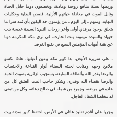
وربطها بسلة منافع روحية ومادية، ويخضعون دوما حابل الحياة
ونابل الموت في معادلة حياتهم الأزلية، قصص البداية وحكايات
النهاية. ومنهم ـ إلى اليوم ـ من يؤمنون حد اليقين بأن ثمة سرا ما
يتعلق بوجود مرقدي أولى وآخر زوجات النبي؛ السيدة خديجة بنت
خويلد والسيدة ميمونة بنت الحارث، في ثرى مكة المكرمة دونا
عن بقية أمهات المؤمنين السبع في بقيع الغرقد.
- على سريره الأبيض، بدا كبير مكة وعين أعيانها، هادئا تكسو
ملامح وجهه ومنابت لحيته البيضاء أنوار القناعة والاحتساب
والرضا بقدر الله وألطافه السابغة. يستجيب لزائريه بصوت الحمد
والرضا بقضاء الله وقدره، وشكر حاجب البيت العتيق كل من
عاده في مرضه، وجميع من شمله في صالح دعائه، وكل من تمنى
له مخلصا الشفاء العاجل.
وجريا على أقدم تقليد عائلي في الأرض، احتفظ كبير سدنة بيت