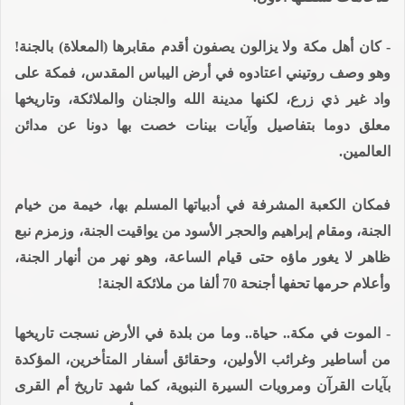
- كان أهل مكة ولا يزالون يصفون أقدم مقابرها (المعلاة) بالجنة!
وهو وصف روتيني اعتادوه في أرض اليباس المقدس، فمكة على
واد غير ذي زرع، لكنها مدينة الله والجنان والملائكة، وتاريخها
معلق دوما بتفاصيل وآيات بينات خصت بها دونا عن مدائن
العالمين.
فمكان الكعبة المشرفة في أدبياتها المسلم بها، خيمة من خيام
الجنة، ومقام إبراهيم والحجر الأسود من يواقيت الجنة، وزمزم نبع
ظاهر لا يغور ماؤه حتى قيام الساعة، وهو نهر من أنهار الجنة،
وأعلام حرمها تحفها أجنحة 70 ألفا من ملائكة الجنة!
- الموت في مكة.. حياة.. وما من بلدة في الأرض نسجت تاريخها
من أساطير وغرائب الأولين، وحقائق أسفار المتأخرين، المؤكدة
بآيات القرآن ومرويات السيرة النبوية، كما شهد تاريخ أم القرى