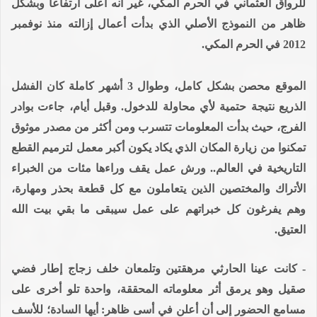
للرواق العثماني في الحرم المكي، غير أنه أعلى ارتفاعا وبشكل
ظاهر من النموذج الأصلي الذي بدأت أعمال إزالته منذ نوفمبر
2012 في الحرم المكي.
الموقع محصن بشكل كامل، وطوال 3 أشهر كاملة كان الفشل
الذريع نتيجة حتمية لأي محاولة للدخول. وقبل أيام، جاءت بوادر
الفرج، حيث بدأت المعلومات تتسرب ومن أكثر من مصدر موثوق
تمكنوا من زيارة المكان الذي يكاد يكون أكبر معمل لترميم القطع
التاريخية في العالم.. ورش عمل يقف وراءها مئات من الخبراء
الأتراك والمختصين الذين يتعاملون مع كل قطعة بحذر ومهارة،
وهم يفرغون كل خبراتهم على عمل سيبقى ما بقي بيت الله
العتيق.
- كانت عينا الحارثي مرهقتين وتلمعان خلف زجاج إطار فضي
صقيل وهو يرمق أثر معلوماته المحققة، واحدة تلو أخرى على
مسامع الحضور إلى أن أعلن في أسى ظاهر: أيها السادة؛ للأسف