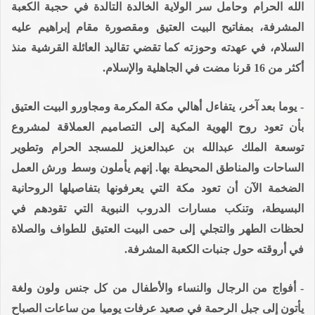
الله الحرام وحامل سر الولاية الخالدة التالدة في حجبة الكعبة
المشرفة، بمفاتيح البيت العتيق ومقصورة مقام إبراهيم عليه
السلام، في عهدته وحوزته كما تقضي تقاليد العائلة القرشية منذ
أكثر من 16 قرنا مضت في الجاهلية والإسلام.
- يوما بعد آخر، يتفاءل أهالي مكة المكرمة ومجاورو البيت العتيق
بأن تعود روح الهوية المكية إلى التصاميم العملاقة لمشروع
توسعة الملك عبدالله بن عبدالعزيز للمسجد الحرام وتطوير
الساحات والمناطق المحيطة بها. إنهم يأملون وسط ورش العمل
الضخمة الآن أن تعود مكة التي يعرفونها بتفاصيلها الروحانية
البسيطة، وتنكب مسارات الدروب النبوية التي تقودهم في
لحظات الطهر والتجلي إلى حمى البيت العتيق للطواف والصلاة
في أروقته حول جنبات الكعبة المشرفة.
- أفواج من الرجال والنساء والأطفال من كل جنس ولون ولغة
يأتون إلى جبل الرحمة في صعيد عرفات يوميا من ساعات الصباح